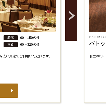
BATUR T
着席
60～150名様
バトゥ
立食
60～320名様
幅広い用途でご利用いただけます。
個室VIP