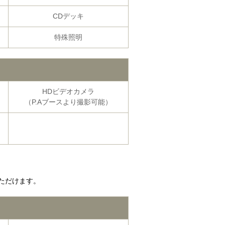
CDデッキ
特殊照明
HDビデオ
カメラ
（P.Aブースより撮影可能）
ただけます。