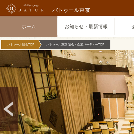
バトゥール東京
ホーム
お知らせ・最新情報
バトゥール総合TOP
バトゥール東京 宴会・企業パーティーTOP